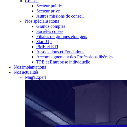
Conseil
Secteur public
Secteur privé
Autres missions de conseil
Nos spécialisations
Grands comptes
Sociétés cotées
Filiales de groupes étrangers
Start-Up
PME et ETI
Associations et Fondations
Accompagnement des Professions libérales
TPE et Entreprise individuelle
Nos implantations
Nos actualités
Mag'Expert