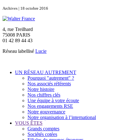
Archives | 18 octobre 2016
4, rue Treilhard
75008 PARIS
01 42 89 44 43
Réseau labellisé
Lucie
UN RÉSEAU AUTREMENT
Pourquoi "autrement" ?
Nos associés référents
Notre histoire
Nos chiffres clés
Une équipe à votre écoute
Nos engagements RSE
Notre gouvernance
Notre organisation à l’international
VOUS ÊTES
Grands comptes
Sociétés cotées
Filiales de groupes étrangers