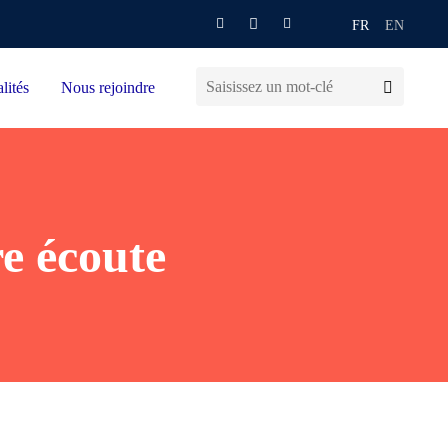
FR
EN
lités
Nous rejoindre
e écoute