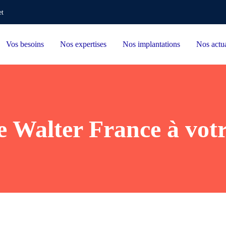
et
Vos besoins
Nos expertises
Nos implantations
Nos actua
e Walter France à votr