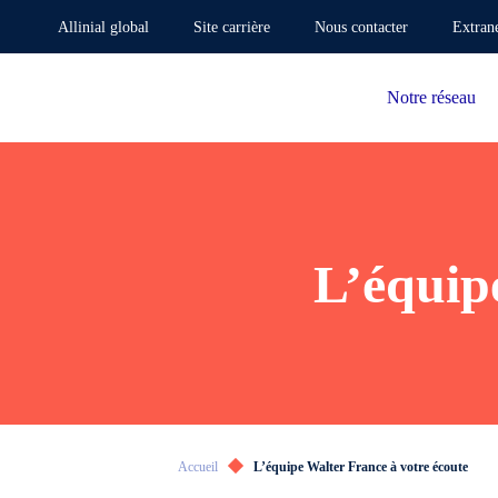
Allinial global
Site carrière
Nous contacter
Extran
Notre réseau
L’équip
Accueil
L’équipe Walter France à votre écoute