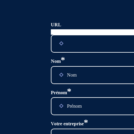
URL
Ce champ n’est utilisé qu’à des fins de valid
*
Nom
*
Prénom
*
Votre entreprise