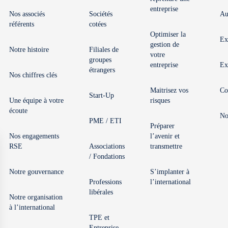
entreprise
Nos associés
Sociétés
Au
référents
cotées
Optimiser la
Ex
gestion de
Notre histoire
Filiales de
votre
groupes
entreprise
Ex
étrangers
Nos chiffres clés
Maitrisez vos
Co
Start-Up
Une équipe à votre
risques
écoute
No
PME / ETI
Préparer
Nos engagements
l’avenir et
RSE
Associations
transmettre
/ Fondations
Notre gouvernance
S’implanter à
Professions
l’international
libérales
Notre organisation
à l’international
TPE et
Entreprise