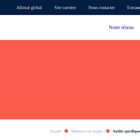
Allinial global
Site carrière
Nous contacter
Extran
Notre réseau
Accueil
Maitrisez vos risques
Audits spécifiqu