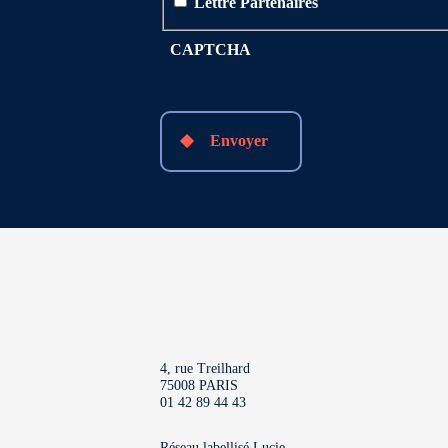
Lettre Partenaires
CAPTCHA
Envoyer
4, rue Treilhard
75008 PARIS
01 42 89 44 43
Réseau labellisé
Lucie