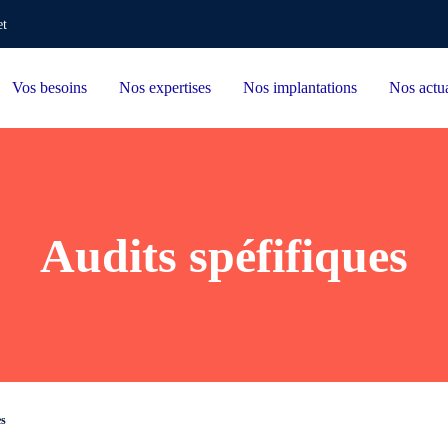
et
Vos besoins
Nos expertises
Nos implantations
Nos actua
Audits spéfifiques
es