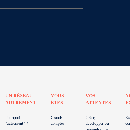
UN RÉSEAU
VOUS
VOS
N
AUTREMENT
ÊTES
ATTENTES
E
Pourquoi
Grands
Créer,
Ex
"autrement" ?
comptes
développer ou
co
reprendre une