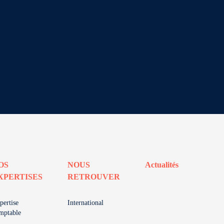
OS
NOUS
Actualités
XPERTISES
RETROUVER
pertise
International
mptable