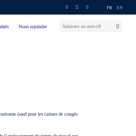
FR
EN
lités
Nous rejoindre
 suivante (sauf pour les caisses de congés
.
 de l’aménagement du temps de travail sur