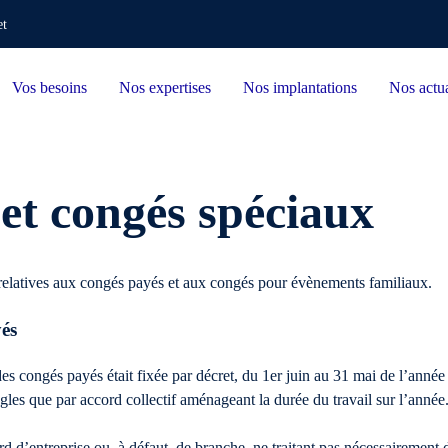
et
Vos besoins
Nos expertises
Nos implantations
Nos actua
et congés spéciaux
 relatives aux congés payés et aux congés pour évènements familiaux.
yés
des congés payés était fixée par décret, du 1er juin au 31 mai de l’année
règles que par accord collectif aménageant la durée du travail sur l’année
d d’entreprise ou, à défaut, de branche, ne traitant pas nécessairement