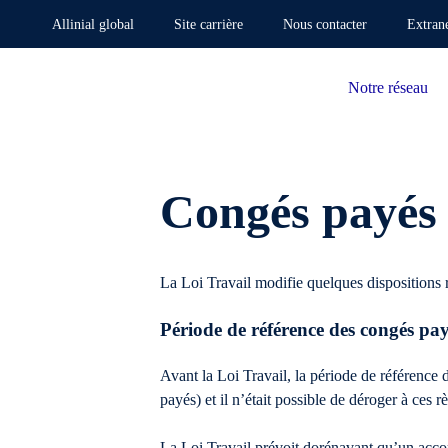
Allinial global
Site carrière
Nous contacter
Extran
Notre réseau
Congés payés 
La Loi Travail modifie quelques dispositions
Période de référence des congés pa
Avant la Loi Travail, la période de référence 
payés) et il n’était possible de déroger à ces 
La Loi Travail prévoit dorénavant qu’un accor