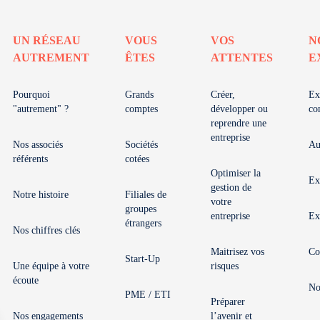
UN RÉSEAU
VOUS
VOS
N
AUTREMENT
ÊTES
ATTENTES
E
Pourquoi
Grands
Créer,
Ex
"autrement" ?
comptes
développer ou
co
reprendre une
entreprise
Nos associés
Sociétés
Au
référents
cotées
Optimiser la
Ex
gestion de
Notre histoire
Filiales de
votre
groupes
entreprise
Ex
étrangers
Nos chiffres clés
Maitrisez vos
Co
Start-Up
Une équipe à votre
risques
écoute
No
PME / ETI
Préparer
Nos engagements
l’avenir et