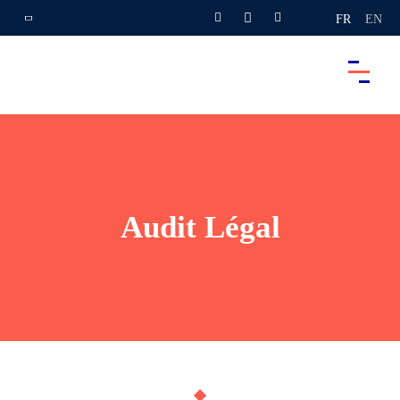
FR
EN
Audit Légal