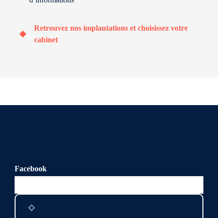
Retrouvez nos implantations et choisissez votre
cabinet
Facebook
Ce champ n’est utilisé qu’à des fins de validation et devrait
rester inchangé.