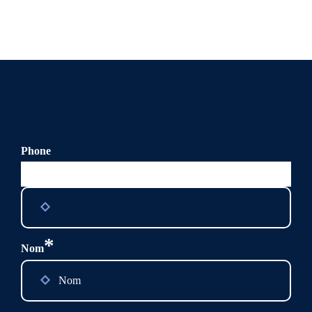
Phone
Ce champ n’est utilisé qu’à des fins de validation et devrait
rester inchangé.
*
Nom