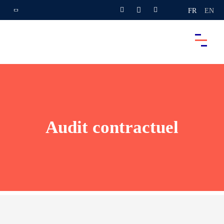
FR
EN
Audit contractuel