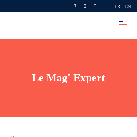
FR
EN
Le Mag' Expert