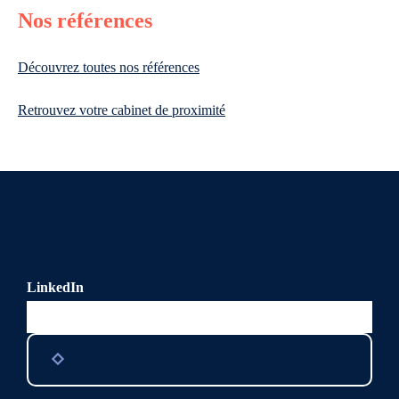
Nos références
Découvrez toutes nos références
Retrouvez votre cabinet de proximité
LinkedIn
Ce champ n’est utilisé qu’à des fins de validation et devrait
rester inchangé.