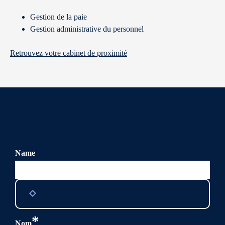
Gestion de la paie
Gestion administrative du personnel
Retrouvez votre cabinet de proximité
Name
Ce champ n’est utilisé qu’à des fins de validation et devrait
rester inchangé.
*
Nom