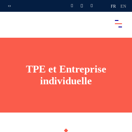
FR
EN
TPE et Entreprise
individuelle