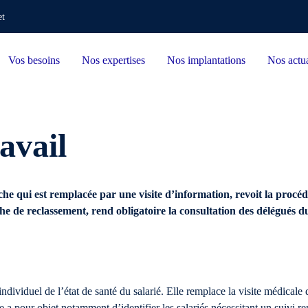
et
Vos besoins
Nos expertises
Nos implantations
Nos actua
avail
he qui est remplacée par une visite d’information, revoit la procé
he de reclassement, rend obligatoire la consultation des délégués 
 individuel de l’état de santé du salarié. Elle remplace la visite médica
te a pour objet notamment d’identifier les salariés nécessitant un suivi re