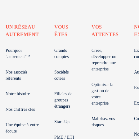
UN RÉSEAU
VOUS
VOS
N
AUTREMENT
ÊTES
ATTENTES
E
Pourquoi
Grands
Créer,
Ex
"autrement" ?
comptes
développer ou
co
reprendre une
entreprise
Nos associés
Sociétés
Au
référents
cotées
Optimiser la
Ex
gestion de
Notre histoire
Filiales de
votre
groupes
entreprise
Ex
étrangers
Nos chiffres clés
Maitrisez vos
Co
Start-Up
Une équipe à votre
risques
écoute
No
PME / ETI