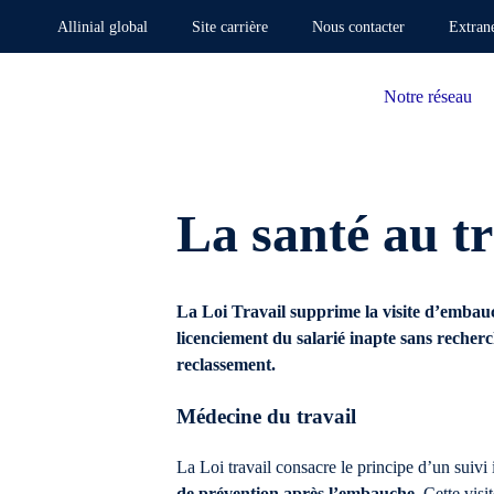
Allinial global
Site carrière
Nous contacter
Extran
Notre réseau
La santé au tr
La Loi Travail supprime la visite d’embauc
licenciement du salarié inapte sans recherc
reclassement.
Médecine du travail
La Loi travail consacre le principe d’un suivi
de prévention après l’embauche
. Cette visi