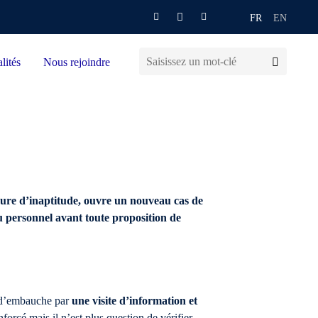
FR
EN
lités
Nous rejoindre
dure d’inaptitude, ouvre un nouveau cas de
du personnel avant toute proposition de
le d’embauche par
une visite d’information et
nforcé mais il n’est plus question de vérifier