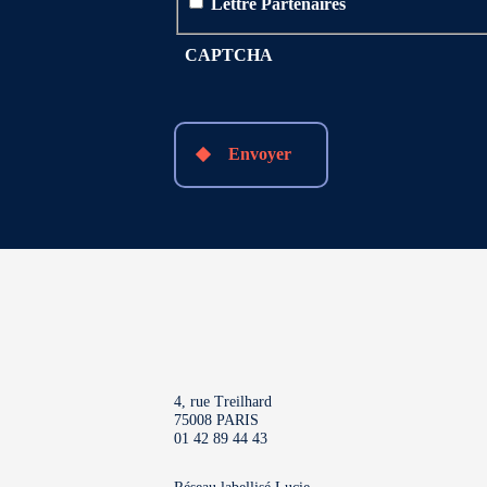
Lettre Partenaires
CAPTCHA
Envoyer
4, rue Treilhard
75008 PARIS
01 42 89 44 43