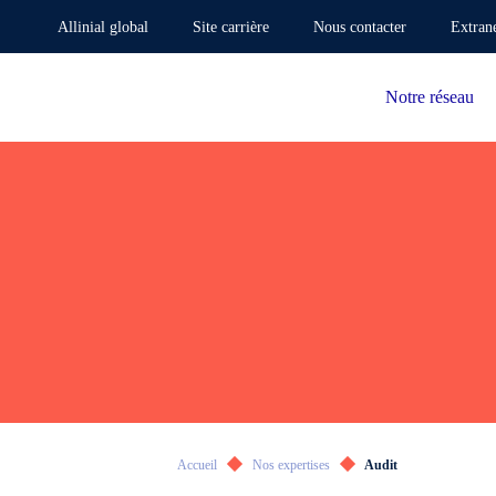
Allinial global
Site carrière
Nous contacter
Extran
Notre réseau
Accueil
Nos expertises
Audit