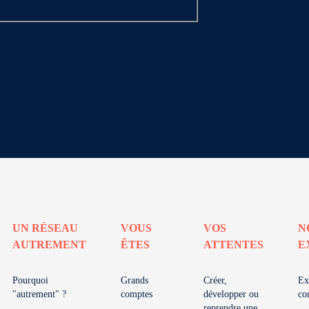
UN RÉSEAU
VOUS
VOS
N
AUTREMENT
ÊTES
ATTENTES
E
Pourquoi
Grands
Créer,
Ex
"autrement" ?
comptes
développer ou
co
reprendre une