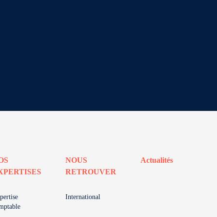
OS
NOUS
Actualités
XPERTISES
RETROUVER
pertise
International
mptable