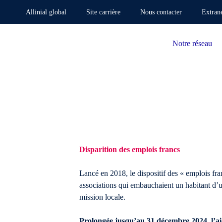
Allinial global
Site carrière
Nous contacter
Extran
Notre réseau
Disparition des emplois francs
Lancé en 2018, le dispositif des « emplois fran
associations qui embauchaient un habitant d’u
mission locale.
Prolongée jusqu’au 31 décembre 2024, l’ai