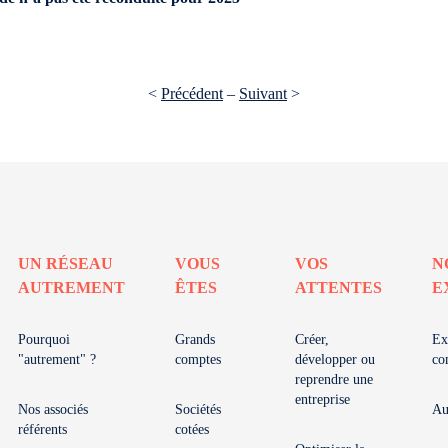
<
Précédent
–
Suivant
>
UN RÉSEAU
VOUS
VOS
N
AUTREMENT
ÊTES
ATTENTES
E
Pourquoi
Grands
Créer,
Ex
"autrement" ?
comptes
développer ou
co
reprendre une
entreprise
Nos associés
Sociétés
Au
référents
cotées