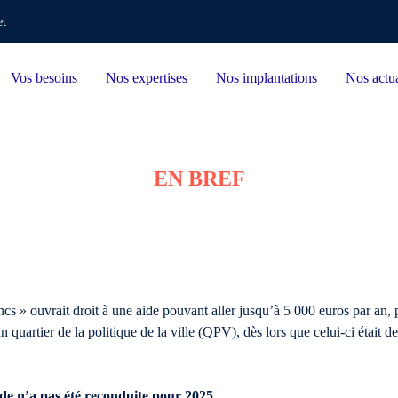
et
Vos besoins
Nos expertises
Nos implantations
Nos actua
EN BREF
cs » ouvrait droit à une aide pouvant aller jusqu’à 5 000 euros par an, p
n quartier de la politique de la ville (QPV), dès lors que celui-ci éta
de n’a pas été reconduite pour 2025