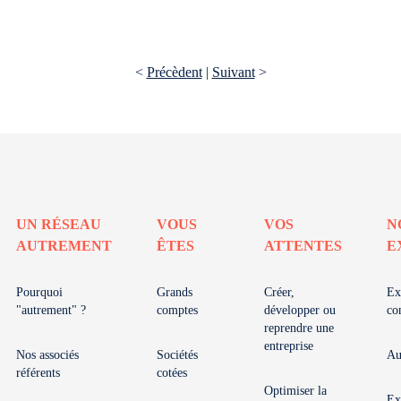
<
Précèdent
|
Suivant
>
UN RÉSEAU
VOUS
VOS
N
AUTREMENT
ÊTES
ATTENTES
E
Pourquoi
Grands
Créer,
Ex
"autrement" ?
comptes
développer ou
co
reprendre une
entreprise
Nos associés
Sociétés
Au
référents
cotées
Optimiser la
Ex