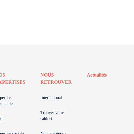
OS
NOUS
Actualités
XPERTISES
RETROUVER
pertise
International
mptable
Trouver votre
dit
cabinet
pertise sociale
Nous rejoindre