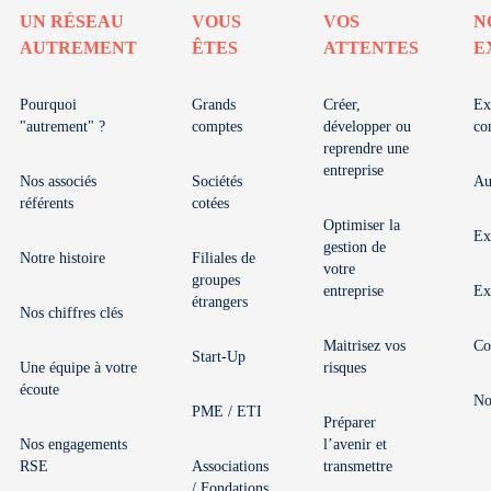
UN RÉSEAU
VOUS
VOS
N
AUTREMENT
ÊTES
ATTENTES
E
Pourquoi
Grands
Créer,
Ex
"autrement" ?
comptes
développer ou
co
reprendre une
entreprise
Nos associés
Sociétés
Au
référents
cotées
Optimiser la
Ex
gestion de
Notre histoire
Filiales de
votre
groupes
entreprise
Ex
étrangers
Nos chiffres clés
Maitrisez vos
Co
Start-Up
Une équipe à votre
risques
écoute
No
PME / ETI
Préparer
Nos engagements
l’avenir et
RSE
Associations
transmettre
/ Fondations