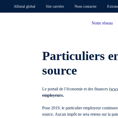
Allinial global
Site carrière
Nous contacter
Extran
Notre réseau
Particuliers 
source
Le portail de l’économie et des finances (
www
employeurs.
Pour 2019, le particulier employeur continue
source. Aucun impôt ne sera retenu sur la pai