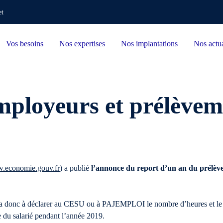
et
Vos besoins
Nos expertises
Nos implantations
Nos actua
employeurs et prélèvem
.economie.gouv.fr
) a publié
l’annonce du report d’un an du prélèvem
ra donc à déclarer au CESU ou à PAJEMPLOI le nombre d’heures et le sal
e du salarié pendant l’année 2019.