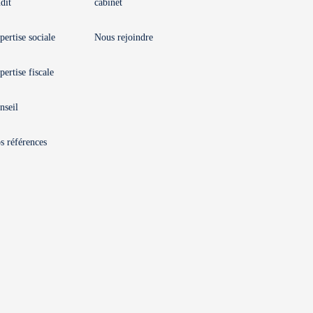
dit
cabinet
pertise sociale
Nous rejoindre
pertise fiscale
nseil
s références