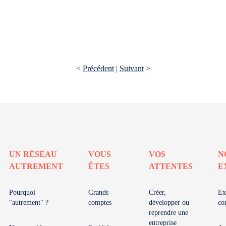
<
Précédent
|
Suivant
>
UN RÉSEAU
VOUS
VOS
N
AUTREMENT
ÊTES
ATTENTES
E
Pourquoi
Grands
Créer,
Ex
"autrement" ?
comptes
développer ou
co
reprendre une
entreprise