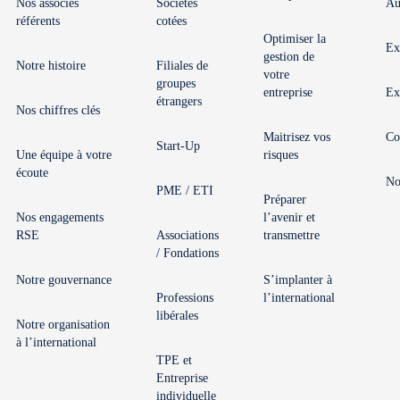
Nos associés
Sociétés
Au
référents
cotées
Optimiser la
Ex
gestion de
Notre histoire
Filiales de
votre
groupes
entreprise
Ex
étrangers
Nos chiffres clés
Maitrisez vos
Co
Start-Up
Une équipe à votre
risques
écoute
No
PME / ETI
Préparer
Nos engagements
l’avenir et
RSE
Associations
transmettre
/ Fondations
Notre gouvernance
S’implanter à
Professions
l’international
libérales
Notre organisation
à l’international
TPE et
Entreprise
individuelle