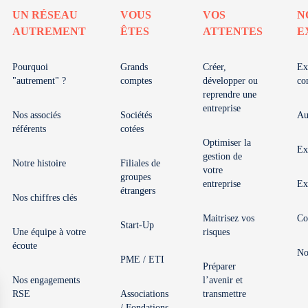
UN RÉSEAU
VOUS
VOS
N
AUTREMENT
ÊTES
ATTENTES
E
Pourquoi
Grands
Créer,
Ex
"autrement" ?
comptes
développer ou
co
reprendre une
entreprise
Nos associés
Sociétés
Au
référents
cotées
Optimiser la
Ex
gestion de
Notre histoire
Filiales de
votre
groupes
entreprise
Ex
étrangers
Nos chiffres clés
Maitrisez vos
Co
Start-Up
Une équipe à votre
risques
écoute
No
PME / ETI
Préparer
Nos engagements
l’avenir et
RSE
Associations
transmettre
/ Fondations