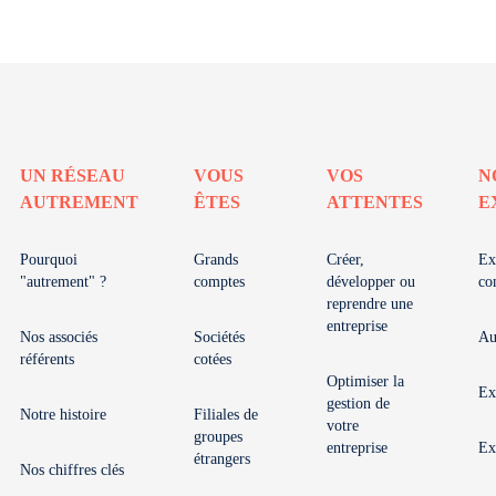
UN RÉSEAU
VOUS
VOS
N
AUTREMENT
ÊTES
ATTENTES
E
Pourquoi
Grands
Créer,
Ex
"autrement" ?
comptes
développer ou
co
reprendre une
entreprise
Nos associés
Sociétés
Au
référents
cotées
Optimiser la
Ex
gestion de
Notre histoire
Filiales de
votre
groupes
entreprise
Ex
étrangers
Nos chiffres clés