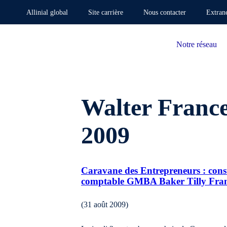
Allinial global
Site carrière
Nous contacter
Extran
Notre réseau
Walter France
2009
Caravane des Entrepreneurs : consul
comptable GMBA Baker Tilly Fra
(31 août 2009)