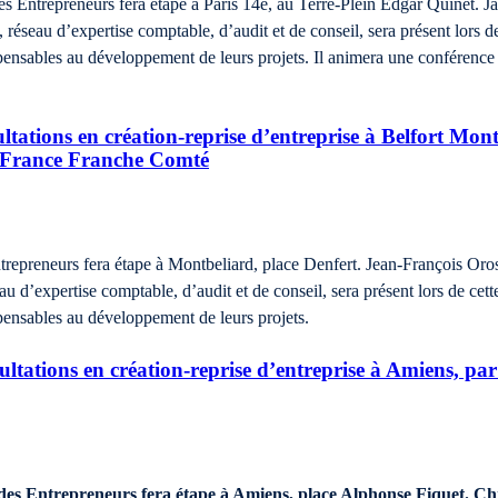
des Entrepreneurs fera étape à Paris 14e, au Terre-Plein Edgar Quinet
réseau d’expertise comptable, d’audit et de conseil, sera présent lors de
ispensables au développement de leurs projets. Il animera une conférence
ations en création-reprise d’entreprise à Belfort Montb
France Franche Comté
ntrepreneurs fera étape à Montbeliard, place Denfert. Jean-François 
 d’expertise comptable, d’audit et de conseil, sera présent lors de cette
ispensables au développement de leurs projets.
tations en création-reprise d’entreprise à Amiens, par
 des Entrepreneurs fera étape à Amiens, place Alphonse Fiquet. 