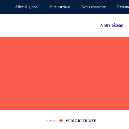
Allinial global
Site carrière
Nous contacter
Extran
Notre réseau
Accueil
VERIF-RETRAITE