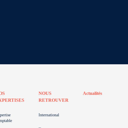
OS
NOUS
Actualités
XPERTISES
RETROUVER
pertise
International
mptable