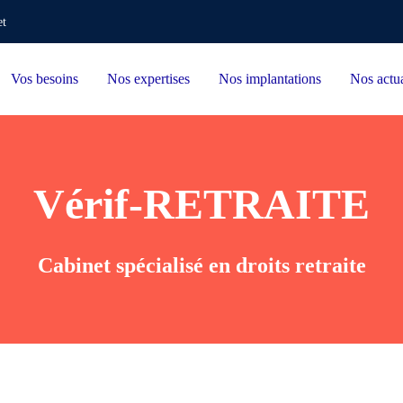
et
Vos besoins
Nos expertises
Nos implantations
Nos actua
Vérif-RETRAITE
Cabinet spécialisé en droits retraite