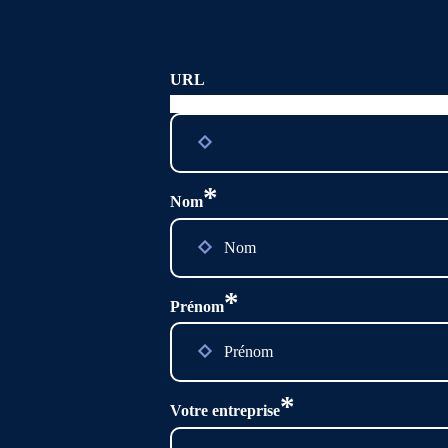
URL
Ce champ n’est utilisé qu’à des fins de valid
*
Nom
*
Prénom
*
Votre entreprise