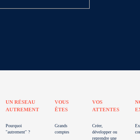
UN RÉSEAU
VOUS
VOS
N
AUTREMENT
ÊTES
ATTENTES
E
Pourquoi
Grands
Créer,
Ex
"autrement" ?
comptes
développer ou
co
reprendre une