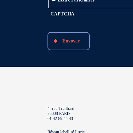
CAPTCHA
Envoyer
4, rue Treilhard
75008 PARIS
01 42 89 44 43
Réseau labellisé
Lucie