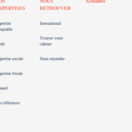
OS
NOUS
Actualités
XPERTISES
RETROUVER
pertise
International
mptable
Trouver votre
dit
cabinet
pertise sociale
Nous rejoindre
pertise fiscale
nseil
s références