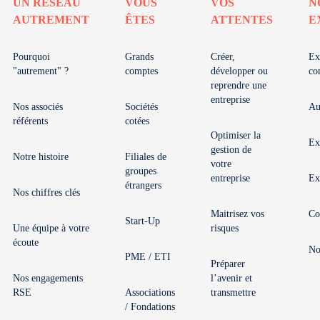
UN RÉSEAU
VOUS
VOS
N
AUTREMENT
ÊTES
ATTENTES
E
Pourquoi
Grands
Créer,
Ex
"autrement" ?
comptes
développer ou
co
reprendre une
entreprise
Nos associés
Sociétés
Au
référents
cotées
Optimiser la
Ex
gestion de
Notre histoire
Filiales de
votre
groupes
entreprise
Ex
étrangers
Nos chiffres clés
Maitrisez vos
Co
Start-Up
Une équipe à votre
risques
écoute
No
PME / ETI
Préparer
Nos engagements
l’avenir et
RSE
Associations
transmettre
/ Fondations