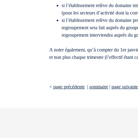
si l’établissement relève du domaine int
(pour les secteurs d’activité dont la co
si l’établissement relève du domaine pro
regroupement sera fait auprès du groupe 
regroupement interviendra auprès du grou
A noter également, qu’à compter du 1er janvier
et non plus chaque trimestre (l’effectif étan
<
page précédente
|
sommaire
|
page suivante