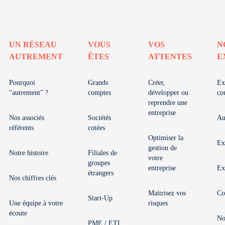
UN RÉSEAU
VOUS
VOS
N
AUTREMENT
ÊTES
ATTENTES
E
Pourquoi
Grands
Créer,
Ex
"autrement" ?
comptes
développer ou
co
reprendre une
entreprise
Nos associés
Sociétés
Au
référents
cotées
Optimiser la
Ex
gestion de
Notre histoire
Filiales de
votre
groupes
entreprise
Ex
étrangers
Nos chiffres clés
Maitrisez vos
Co
Start-Up
Une équipe à votre
risques
écoute
No
PME / ETI