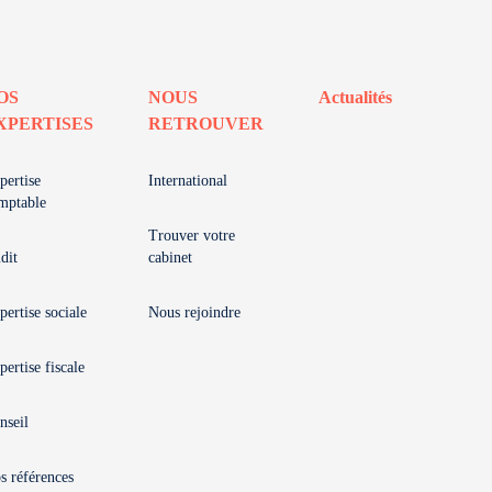
OS
NOUS
Actualités
XPERTISES
RETROUVER
pertise
International
mptable
Trouver votre
dit
cabinet
pertise sociale
Nous rejoindre
pertise fiscale
nseil
s références