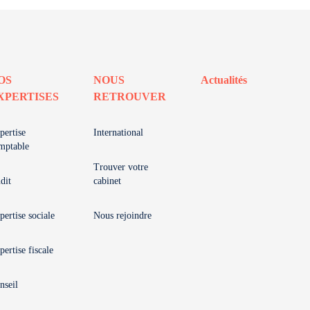
OS
NOUS
Actualités
XPERTISES
RETROUVER
pertise
International
mptable
Trouver votre
dit
cabinet
pertise sociale
Nous rejoindre
pertise fiscale
nseil