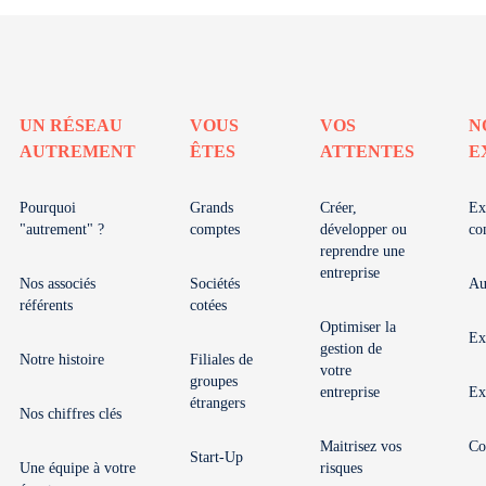
UN RÉSEAU
VOUS
VOS
N
AUTREMENT
ÊTES
ATTENTES
E
Pourquoi
Grands
Créer,
Ex
"autrement" ?
comptes
développer ou
co
reprendre une
entreprise
Nos associés
Sociétés
Au
référents
cotées
Optimiser la
Ex
gestion de
Notre histoire
Filiales de
votre
groupes
entreprise
Ex
étrangers
Nos chiffres clés
Maitrisez vos
Co
Start-Up
Une équipe à votre
risques