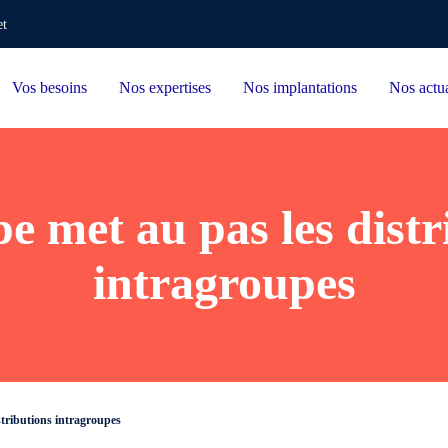
et
Vos besoins
Nos expertises
Nos implantations
Nos actua
e met au pas les distr
intragroupes
stributions intragroupes