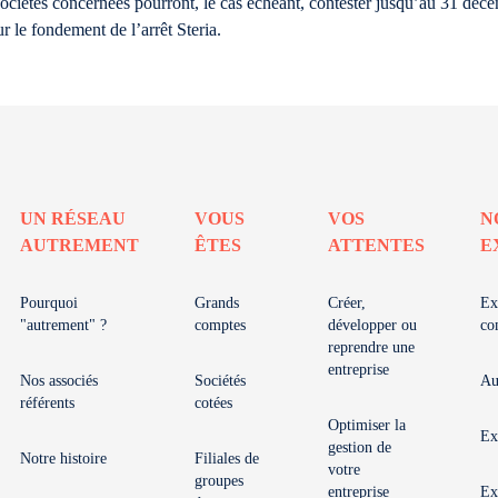
s sociétés concernées pourront, le cas échéant, contester jusqu’au 31 déc
r le fondement de l’arrêt Steria.
UN RÉSEAU
VOUS
VOS
N
AUTREMENT
ÊTES
ATTENTES
E
Pourquoi
Grands
Créer,
Ex
"autrement" ?
comptes
développer ou
co
reprendre une
entreprise
Nos associés
Sociétés
Au
référents
cotées
Optimiser la
Ex
gestion de
Notre histoire
Filiales de
votre
groupes
entreprise
Ex