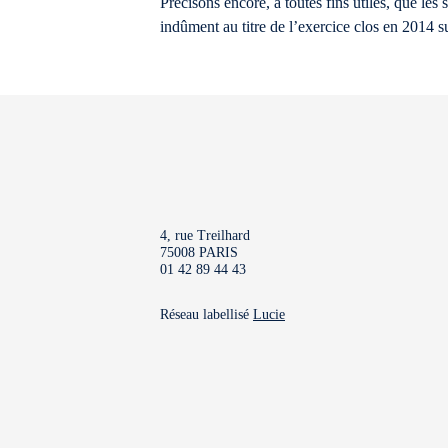
Précisons encore, à toutes fins utiles, que le
indûment au titre de l’exercice clos en 2014 su
4, rue Treilhard
75008 PARIS
01 42 89 44 43
Réseau labellisé
Lucie