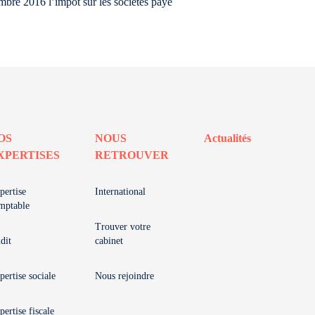
embre 2016 l’impôt sur les sociétés payé
OS
NOUS
Actualités
XPERTISES
RETROUVER
pertise
International
mptable
Trouver votre
dit
cabinet
pertise sociale
Nous rejoindre
pertise fiscale