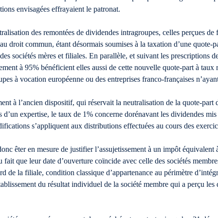
ions envisagées effrayaient le patronat.
eutralisation des remontées de dividendes intragroupes, celles perçues de f
 au droit commun, étant désormais soumises à la taxation d’une quote-par
 sociétés mères et filiales. En parallèle, et suivant les prescriptions de
ment à 95% bénéficient elles aussi de cette nouvelle quote-part à taux 
oupes à vocation européenne ou des entreprises franco-françaises n’ayant 
nt à l’ancien dispositif, qui réservait la neutralisation de la quote-part 
 d’un expertise, le taux de 1% concerne dorénavant les dividendes mis
ifications s’appliquent aux distributions effectuées au cours des exerci
onc êter en mesure de justifier l’assujetissement à un impôt équivalent à 
 du fait que leur date d’ouverture coïncide avec celle des sociétés membr
ord de la filiale, condition classique d’appartenance au périmètre d’inté
tablissement du résultat individuel de la société membre qui a perçu les