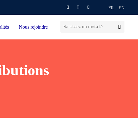
FR
EN
lités
Nous rejoindre
ibutions