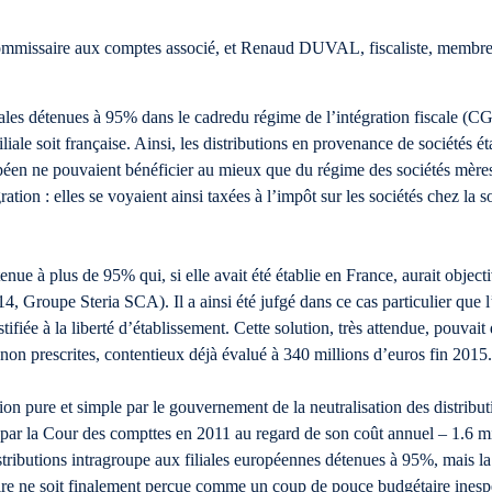
issaire aux comptes associé, et Renaud DUVAL, fiscaliste, membres d
iales détenues à 95% dans le cadredu régime de l’intégration fiscale (CGI
iliale soit française. Ainsi, les distributions en provenance de sociétés 
 ne pouvaient bénéficier au mieux que du régime des sociétés mères et f
gration : elles se voyaient ainsi taxées à l’impôt sur les sociétés chez la 
ue à plus de 95% qui, si elle avait été établie en France, aurait objecti
, Groupe Steria SCA). Il a ainsi été jufgé dans ce cas particulier que l’a
tifiée à la liberté d’établissement. Cette solution, très attendue, pouvai
n prescrites, contentieux déjà évalué à 340 millions d’euros fin 2015
sion pure et simple par le gouvernement de la neutralisation des distribut
t par la Cour des compttes en 2011 au regard de son coût annuel – 1.6 mil
istributions intragroupe aux filiales européennes détenues à 95%, mais la 
ire ne soit finalement perçue comme un coup de pouce budgétaire ines