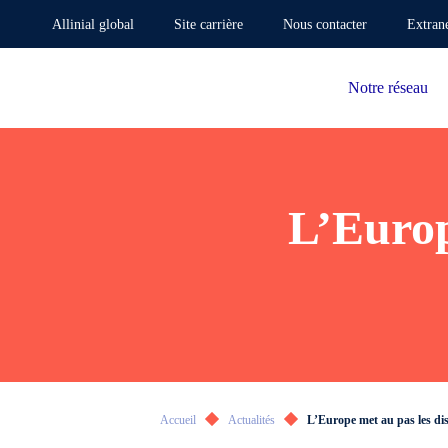
Allinial global
Site carrière
Nous contacter
Extran
Notre réseau
L’Europ
Accueil
Actualités
L’Europe met au pas les di