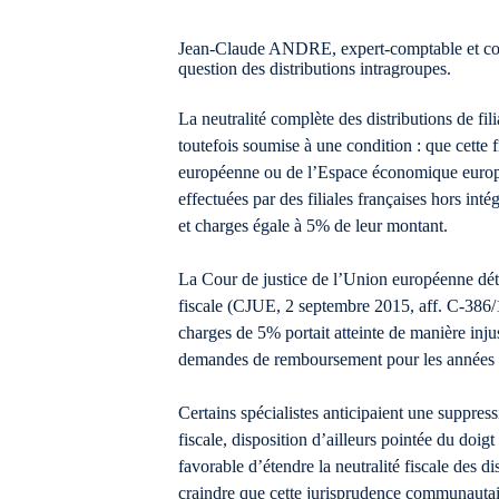
Jean-Claude ANDRE, expert-comptable et comm
question des distributions intragroupes.
La neutralité complète des distributions de fil
toutefois soumise à une condition : que cette f
européenne ou de l’Espace économique européen
effectuées par des filiales françaises hors inté
et charges égale à 5% de leur montant.
La Cour de justice de l’Union européenne déten
fiscale (CJUE, 2 septembre 2015, aff. C-386/14
charges de 5% portait atteinte de manière injus
demandes de remboursement pour les années no
Certains spécialistes anticipaient une suppres
fiscale, disposition d’ailleurs pointée du doig
favorable d’étendre la neutralité fiscale des d
craindre que cette jurisprudence communauta