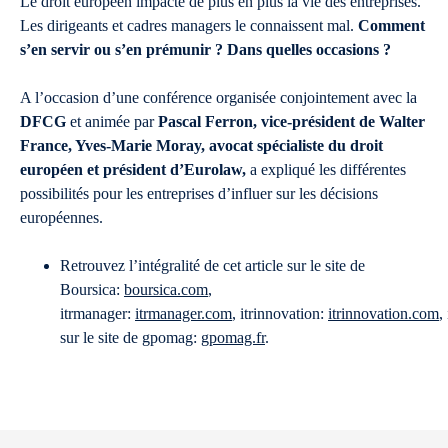
Le droit européen impacte de plus en plus la vie des entreprises.
Les dirigeants et cadres managers le connaissent mal.
Comment
s’en servir ou s’en prémunir ? Dans quelles occasions ?
A l’occasion d’une conférence organisée conjointement avec la
DFCG
et animée par
Pascal Ferron, vice-président de Walter
France, Yves-Marie Moray, avocat spécialiste du droit
européen et président d’Eurolaw,
a expliqué les différentes
possibilités pour les entreprises d’influer sur les décisions
européennes.
Retrouvez l’intégralité de cet article sur le site de
Boursica:
boursica.com
,
itrmanager:
itrmanager.com
, itrinnovation:
itrinnovation.com
,
sur le site de gpomag:
gpomag.fr
.