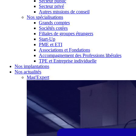
Secteur public
Secteur privé
Autres missions de conseil
Nos spécialisations
Grands comptes
Sociétés cotées
Filiales de groupes étrangers
Start-Up
PME et ETI
Associations et Fondations
Accompagnement des Professions libérales
TPE et Entreprise individuelle
Nos implantations
Nos actualités
Mag'Expert