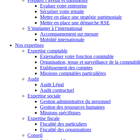
Préparer l’avenir et transmettre
Evaluer votre entreprise
Sécuriser votre retraite
Mettre en place une stratégie patrimoniale
Mettre en place une démarche RSE
S’implanter à l’international
Accompagnement sur mesure
Mobilité internationale
Nos expertises
Expertise comptable
Externaliser votre fonction comptable
Organisation, tenue et surveillance de la comptabili
Etablissement des comptes
Missions comptables particulières
Audit
Audit Légal
Audit contractuel
Expertise sociale
Gestion administrative du personnel
Gestion des ressources humaines
Missions spécifiques
Expertise fiscale
Fiscalité des particuliers
Fiscalité des organisations
Conseil