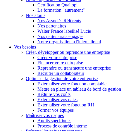
Certification Qualiopi
La formation "autrement"
Nos atouts
Nos Associés Référents
Nos partenaires
Walter France labellisé Lucie
Nos partenariats engagés
Notre organisation à l'international
Vos besoins
Créer, développer ou reprendre une entreprise
Créer votre entreprise
Financer votre entreprise
Reprendre ou transmettre une entreprise
Recruter un collaborateur
Optimiser la gestion de votre entreprise
Externaliser votre fonction comptable
Mettre en place un tableau de bord de gestion
Réduire vos coûts
Externaliser vos paies
Externaliser votre fonction RH
Former vos équipes
Maîtriser vos risques
Audits spécifiques
Process de contrôle interne