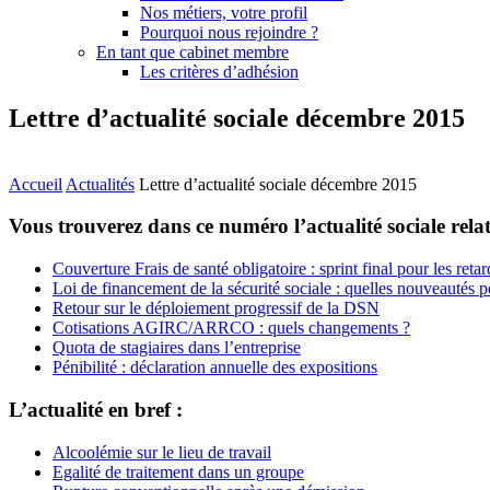
Nos métiers, votre profil
Pourquoi nous rejoindre ?
En tant que cabinet membre
Les critères d’adhésion
Lettre d’actualité sociale décembre 2015
Accueil
Actualités
Lettre d’actualité sociale décembre 2015
Vous trouverez dans ce numéro l’actualité sociale rela
Couverture Frais de santé obligatoire : sprint final pour les retar
Loi de financement de la sécurité sociale : quelles nouveautés 
Retour sur le déploiement progressif de la DSN
Cotisations AGIRC/ARRCO : quels changements ?
Quota de stagiaires dans l’entreprise
Pénibilité : déclaration annuelle des expositions
L’actualité en bref :
Alcoolémie sur le lieu de travail
Egalité de traitement dans un groupe