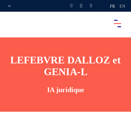
FR
EN
LEFEBVRE DALLOZ et
GENIA-L
IA juridique