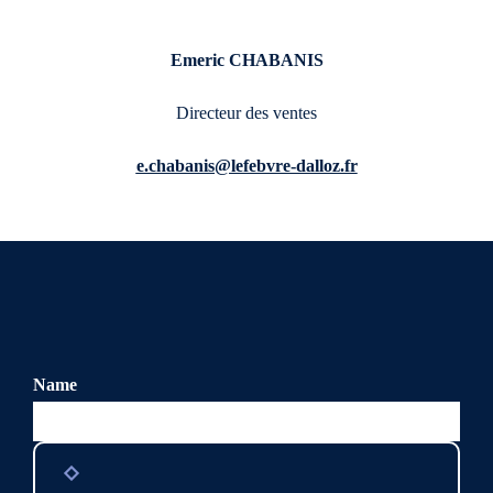
Emeric CHABANIS
Directeur des ventes
e.chabanis@lefebvre-dalloz.fr
Name
Ce champ n’est utilisé qu’à des fins de validation et devrait
rester inchangé.