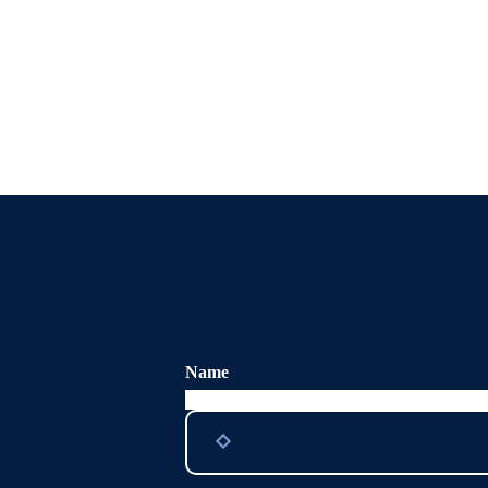
Name
Ce champ n’est utilisé qu’à des fins de valid