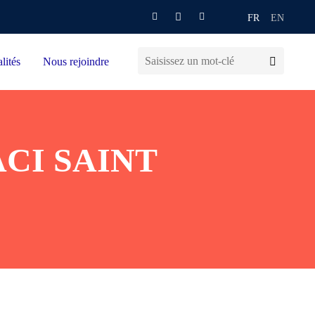
FR
EN
lités
Nous rejoindre
CI SAINT