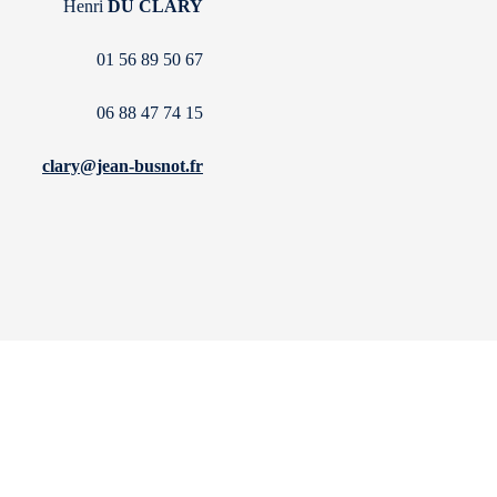
Henri
DU CLARY
01 56 89 50 67
06 88 47 74 15
clary@jean-busnot.fr