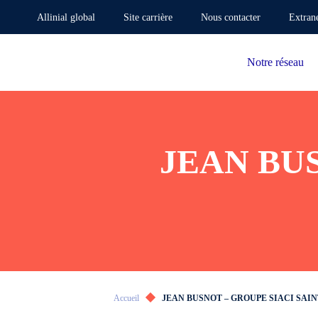
Allinial global
Site carrière
Nous contacter
Extran
Notre réseau
JEAN BU
Accueil
JEAN BUSNOT – GROUPE SIACI SAI