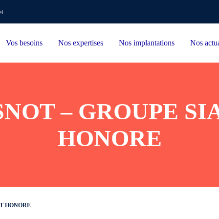
et
Vos besoins
Nos expertises
Nos implantations
Nos actua
SNOT – GROUPE SIA
HONORE
NT HONORE