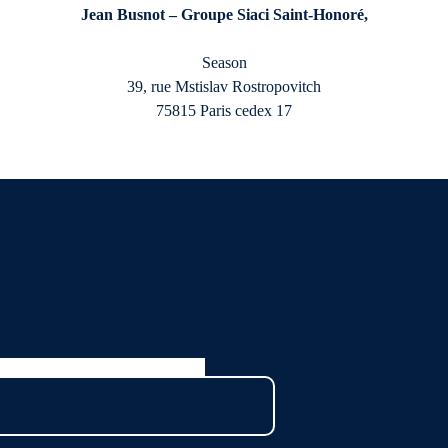
Jean Busnot – Groupe Siaci Saint-Honoré,
Season
39, rue Mstislav Rostropovitch
75815 Paris cedex 17
ation et devrait rester inchangé.