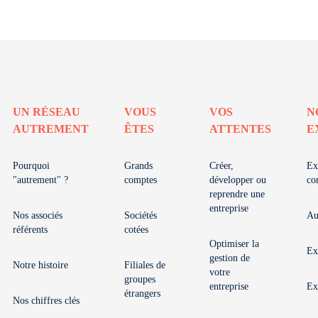
UN RÉSEAU
VOUS
VOS
N
AUTREMENT
ÊTES
ATTENTES
E
Pourquoi
Grands
Créer,
Ex
"autrement" ?
comptes
développer ou
co
reprendre une
entreprise
Nos associés
Sociétés
Au
référents
cotées
Optimiser la
Ex
gestion de
Notre histoire
Filiales de
votre
groupes
entreprise
Ex
étrangers
Nos chiffres clés