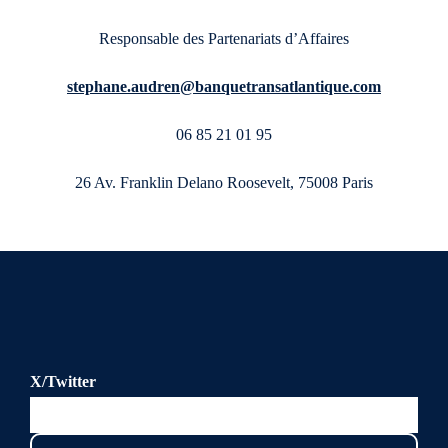
Responsable des Partenariats d’Affaires
stephane.audren@banquetransatlantique.com
06 85 21 01 95
26 Av. Franklin Delano Roosevelt, 75008 Paris
X/Twitter
Ce champ n’est utilisé qu’à des fins de validation et devrait
rester inchangé.