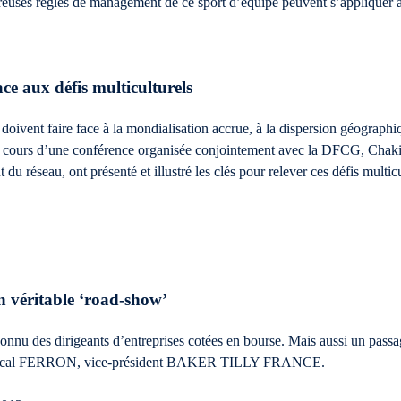
euses règles de management de ce sport d’équipe peuvent s’appliquer a
face aux défis multiculturels
l doivent faire face à la mondialisation accrue, à la dispersion géographiq
s. Au cours d’une conférence organisée conjointement avec la DFCG,
éseau, ont présenté et illustré les clés pour relever ces défis multic
un véritable ‘road-show’
onnu des dirigeants d’entreprises cotées en bourse. Mais aussi un passa
 Pascal FERRON, vice-président BAKER TILLY FRANCE.