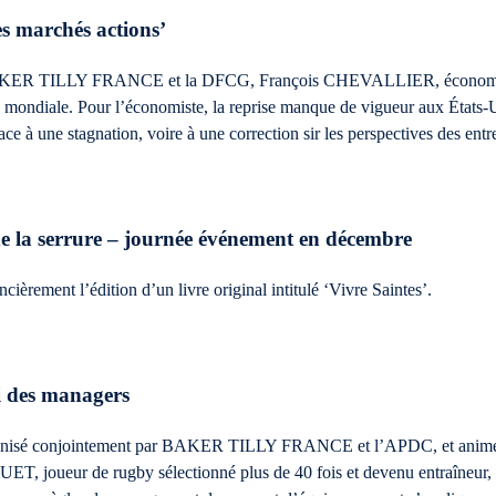
les marchés actions’
 BAKER TILLY FRANCE et la DFCG, François CHEVALLIER, économis
nce mondiale. Pour l’économiste, la reprise manque de vigueur aux État
ace à une stagnation, voire à une correction sir les perspectives des ent
u de la serrure – journée événement en décembre
èrement l’édition d’un livre original intitulé ‘Vivre Saintes’.
i des managers
anisé conjointement par BAKER TILLY FRANCE et l’APDC, et animé 
eur de rugby sélectionné plus de 40 fois et devenu entraîneur, a f