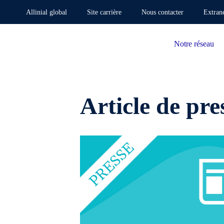
Allinial global
Site carrière
Nous contacter
Extran
Notre réseau
Article de pre