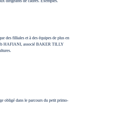
ux dirigeants de cadres. Exemples.
ue des filliales et à des équipes de plus en
 Chakib HAFIANI, associé BAKER TILLY
ultures.
ge obligé dans le parcours du petit primo-