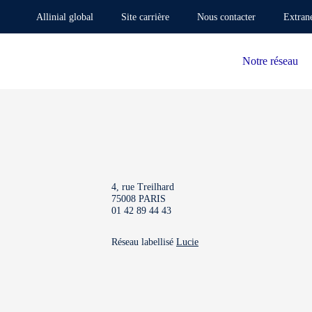
Allinial global
Site carrière
Nous contacter
Extran
Notre réseau
4, rue Treilhard
75008 PARIS
01 42 89 44 43
Réseau labellisé
Lucie