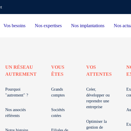
et
Vos besoins
Nos expertises
Nos implantations
Nos actua
UN RÉSEAU
VOUS
VOS
N
AUTREMENT
ÊTES
ATTENTES
E
Pourquoi
Grands
Créer,
Ex
"autrement" ?
comptes
développer ou
co
reprendre une
entreprise
Nos associés
Sociétés
Au
référents
cotées
Optimiser la
Ex
gestion de
Notre histoire
Filiales de