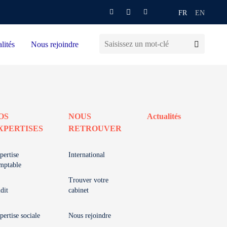
FR
EN
lités
Nous rejoindre
OS
NOUS
Actualités
XPERTISES
RETROUVER
pertise
International
mptable
Trouver votre
dit
cabinet
pertise sociale
Nous rejoindre