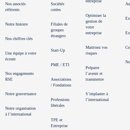
entreprise
Nos associés
Sociétés
Au
référents
cotées
Optimiser la
Ex
gestion de
Notre histoire
Filiales de
votre
groupes
entreprise
Ex
étrangers
Nos chiffres clés
Maitrisez vos
Co
Start-Up
Une équipe à votre
risques
écoute
No
PME / ETI
Préparer
Nos engagements
l’avenir et
RSE
Associations
transmettre
/ Fondations
Notre gouvernance
S’implanter à
Professions
l’international
libérales
Notre organisation
à l’international
TPE et
Entreprise