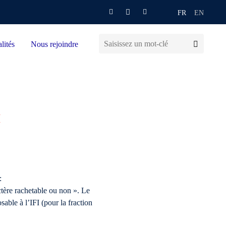
FR
EN
lités
Nous rejoindre
I
:
actère rachetable ou non ». Le
able à l’IFI (pour la fraction