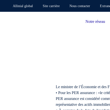
Allinial global
Site carrière
Nous contacter
Extran
Notre réseau
Le ministre de l’Économie et des F
• Pour les PER assurance : »le critè
PER assurance est considéré comme 
représentative des actifs immobilie