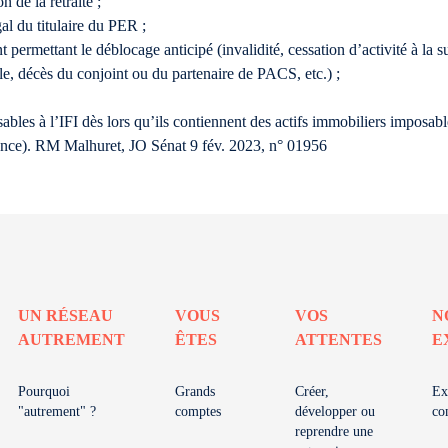
 de la retraite ;
al du titulaire du PER ;
ermettant le déblocage anticipé (invalidité, cessation d’activité à la su
ale, décès du conjoint ou du partenaire de PACS, etc.) ;
les à l’IFI dès lors qu’ils contiennent des actifs immobiliers imposables
dence). RM Malhuret, JO Sénat 9 fév. 2023, n° 01956
UN RÉSEAU
VOUS
VOS
N
AUTREMENT
ÊTES
ATTENTES
E
Pourquoi
Grands
Créer,
Ex
"autrement" ?
comptes
développer ou
co
reprendre une