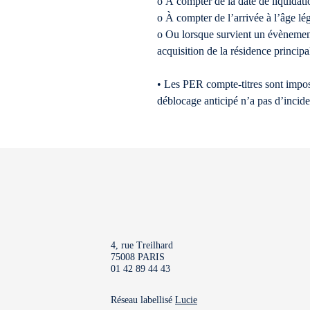
o À compter de la date de liquidation
o À compter de l’arrivée à l’âge lég
o Ou lorsque survient un évènement p
acquisition de la résidence princip
• Les PER compte-titres sont imposab
déblocage anticipé n’a pas d’inci
4, rue Treilhard
75008 PARIS
01 42 89 44 43
Réseau labellisé
Lucie